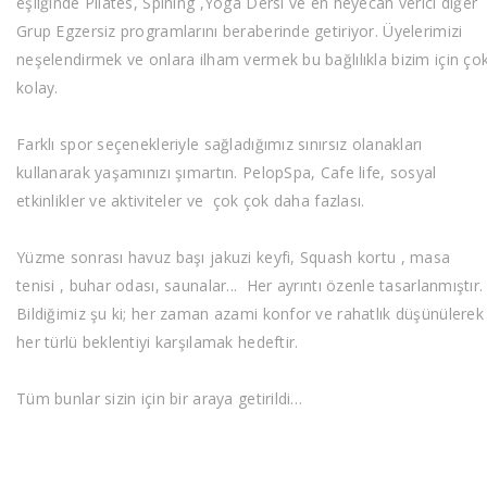
eşliğinde Pilates, Spining ,Yoga Dersi ve en heyecan verici diğer
Grup Egzersiz programlarını beraberinde getiriyor. Üyelerimizi
neşelendirmek ve onlara ilham vermek bu bağlılıkla bizim için ço
kolay.
Farklı spor seçenekleriyle sağladığımız sınırsız olanakları
kullanarak yaşamınızı şımartın. PelopSpa, Cafe life, sosyal
etkinlikler ve aktiviteler ve çok çok daha fazlası.
Yüzme sonrası havuz başı jakuzi keyfi, Squash kortu , masa
tenisi , buhar odası, saunalar... Her ayrıntı özenle tasarlanmıştır.
Bildiğimiz şu ki; her zaman azami konfor ve rahatlık düşünülerek
her türlü beklentiyi karşılamak hedeftir.
Tüm bunlar sizin için bir araya getirildi…