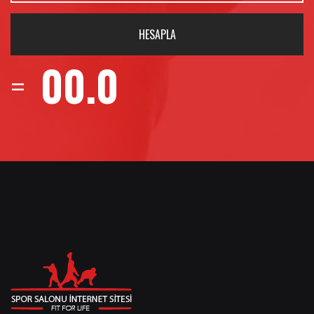
HESAPLA
00.0
=