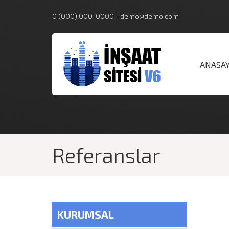
0 (000) 000-0000
-
demo@demo.com
ANASA
Referanslar
KURUMSAL