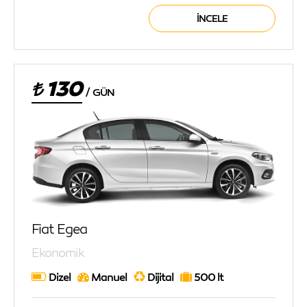
İNCELE
130
/
GÜN
Fiat Egea
Ekonomik
Dizel
Manuel
Dijital
500 lt