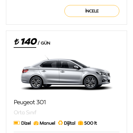
İNCELE
140
/
GÜN
Peugeot 301
Orta Sınıf
Dizel
Manuel
Dijital
500 lt