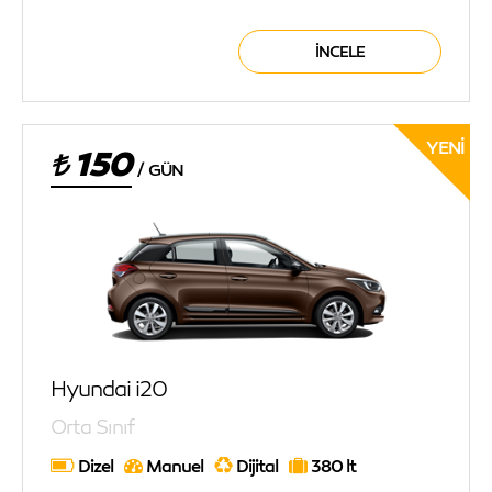
İNCELE
YENI
150
/
GÜN
Hyundai i20
Orta Sınıf
Dizel
Manuel
Dijital
380 lt