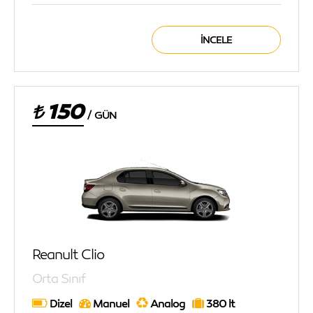
İNCELE
150
/
GÜN
Reanult Clio
Orta Sınıf
Dizel
Manuel
Analog
380 lt