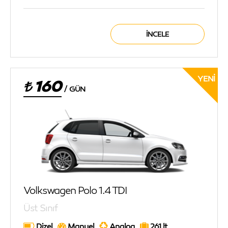
İNCELE
YENI
160
/
GÜN
Volkswagen Polo 1.4 TDI
Üst Sınıf
Dizel
Manuel
Analog
261 lt