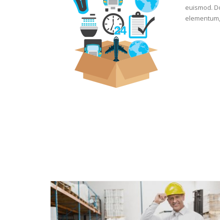
euismod. Do
elementum, j