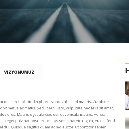
VIZYONUMUZ
t quis orci sollicitudin pharetra convallis sed mauris. Curabitur
pit metus ac mattis. Sed libero justo, vulputate nec felis sit amet,
les eros. Mauris eget ultricies est, ut vehicula mauris. Aenean
assa eget pulvinar posuere, metus sem pharetra ligula, eu eleifend
l dui. Quisque sagittis quam ac leo auctor, ut porttitor sapien