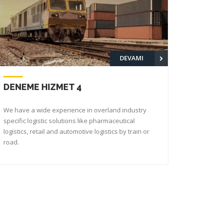
DEVAMI
DENEME HIZMET 5
DENE
We have a wide experience in overland industry
We have
specific logistic solutions like pharmaceutical
specific
logistics, retail and automotive logistics by train or
logistics
road.
road.