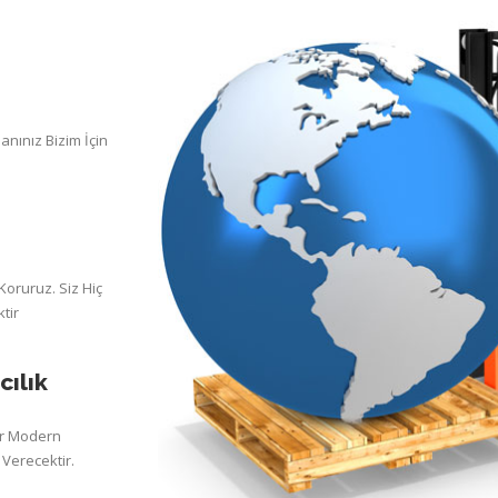
nınız Bizim İçin
Koruruz. Siz Hiç
tir
cılık
ur Modern
Verecektir.