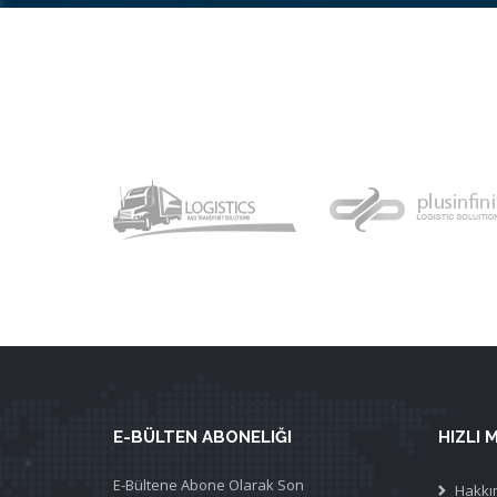
E-BÜLTEN ABONELIĞI
HIZLI 
E-Bültene Abone Olarak Son
Hakkı