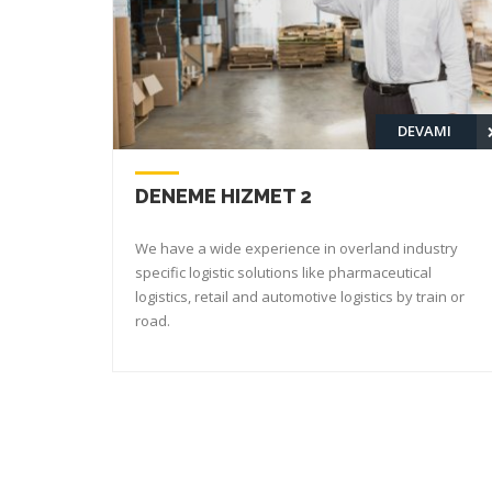
AMI
DEVAMI
DENEME HIZMET 3
ustry
We have a wide experience in overland industry
l
specific logistic solutions like pharmaceutical
ain or
logistics, retail and automotive logistics by train or
road.