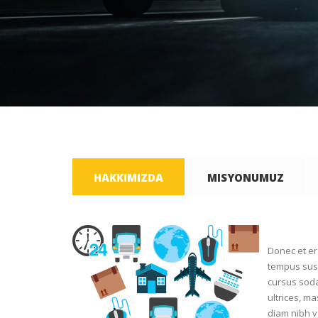
HAKKIMIZDA
MISYONUMUZ
Donec et era
tempus susci
cursus soda
ultrices, m
diam nibh ve