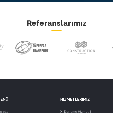
Referanslarımız
MENÜ
HIZMETLERIMIZ
mızda
Deneme Hizmet 1