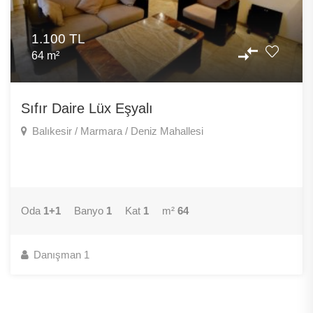
1.100 TL
M²
64 m²
TL
Sıfır Daire Lüx Eşyalı
Balıkesir / Marmara / Deniz Mahallesi
TL
Oda
1+1
Banyo
1
Kat
1
m²
64
Danışman 1