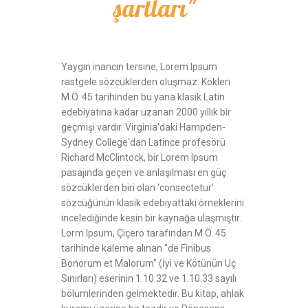
şartları"
Yaygın inancın tersine, Lorem Ipsum
rastgele sözcüklerden oluşmaz. Kökleri
M.Ö. 45 tarihinden bu yana klasik Latin
edebiyatına kadar uzanan 2000 yıllık bir
geçmişi vardır. Virginia'daki Hampden-
Sydney College'dan Latince profesörü
Richard McClintock, bir Lorem Ipsum
pasajında geçen ve anlaşılması en güç
sözcüklerden biri olan 'consectetur'
sözcüğünün klasik edebiyattaki örneklerini
incelediğinde kesin bir kaynağa ulaşmıştır.
Lorm Ipsum, Çiçero tarafından M.Ö. 45
tarihinde kaleme alınan "de Finibus
Bonorum et Malorum" (İyi ve Kötünün Uç
Sınırları) eserinin 1.10.32 ve 1.10.33 sayılı
bölümlerinden gelmektedir. Bu kitap, ahlak