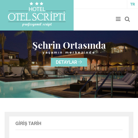
TR
Şehrin Ortasında
yaşamın merkezinde
DETAYLAR
GİRİŞ TARİH