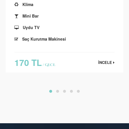
Klima
Mini Bar
Uydu TV
Saç Kurutma Makinesi
170 TL
İNCELE
/ GECE