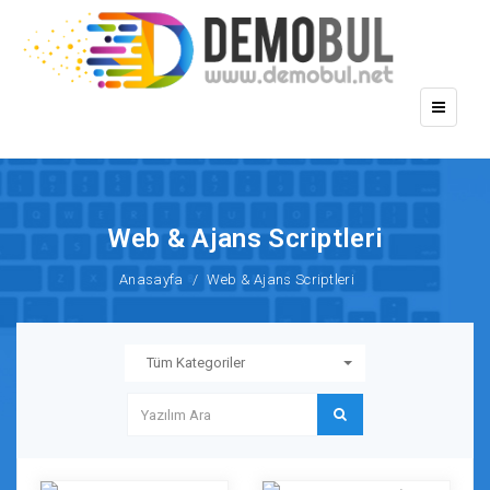
Toggle
navigati
Web & Ajans Scriptleri
Anasayfa
Web & Ajans Scriptleri
Tüm Kategoriler