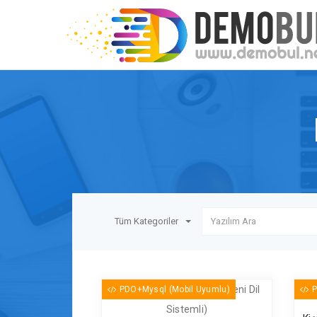
Tüm Kategoriler
PDO+Mysql (Mobil Uyumlu)
P