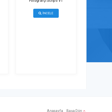
Fotografçı Scripti V1
İNCELE
Anasayfa
Başa Dön