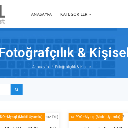
ANASAYFA
KATEGORİLER
Fotoğrafçılık & Kişise
Anasayfa
Fotoğrafçılık & Kişisel
DO+Mysql (Mobil Uyumlu)
PDO+Mysql (Mobil Uyumlu)