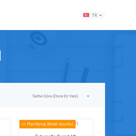
TR
l
Tarihe Göre (Önce En Yeni)
Php+Mysql (Mobil Uyumlu)