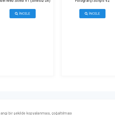
isel Web Sitesi V1 (Sınırsız Dil)
Fotografçı Scripti V2
İNCELE
İNCELE
hangi bir şekilde kopyalanması, çoğaltılması