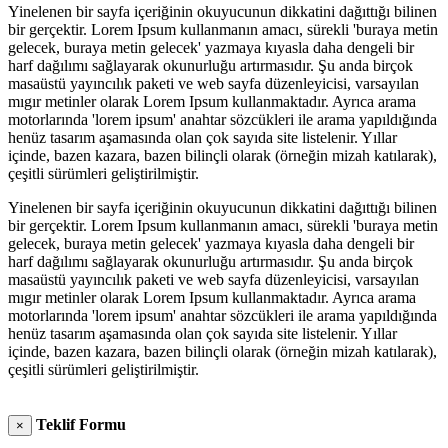
Yinelenen bir sayfa içeriğinin okuyucunun dikkatini dağıttığı bilinen
bir gerçektir. Lorem Ipsum kullanmanın amacı, sürekli 'buraya metin
gelecek, buraya metin gelecek' yazmaya kıyasla daha dengeli bir
harf dağılımı sağlayarak okunurluğu artırmasıdır. Şu anda birçok
masaüstü yayıncılık paketi ve web sayfa düzenleyicisi, varsayılan
mıgır metinler olarak Lorem Ipsum kullanmaktadır. Ayrıca arama
motorlarında 'lorem ipsum' anahtar sözcükleri ile arama yapıldığında
henüz tasarım aşamasında olan çok sayıda site listelenir. Yıllar
içinde, bazen kazara, bazen bilinçli olarak (örneğin mizah katılarak),
çeşitli sürümleri geliştirilmiştir.
Yinelenen bir sayfa içeriğinin okuyucunun dikkatini dağıttığı bilinen
bir gerçektir. Lorem Ipsum kullanmanın amacı, sürekli 'buraya metin
gelecek, buraya metin gelecek' yazmaya kıyasla daha dengeli bir
harf dağılımı sağlayarak okunurluğu artırmasıdır. Şu anda birçok
masaüstü yayıncılık paketi ve web sayfa düzenleyicisi, varsayılan
mıgır metinler olarak Lorem Ipsum kullanmaktadır. Ayrıca arama
motorlarında 'lorem ipsum' anahtar sözcükleri ile arama yapıldığında
henüz tasarım aşamasında olan çok sayıda site listelenir. Yıllar
içinde, bazen kazara, bazen bilinçli olarak (örneğin mizah katılarak),
çeşitli sürümleri geliştirilmiştir.
Teklif Formu
×