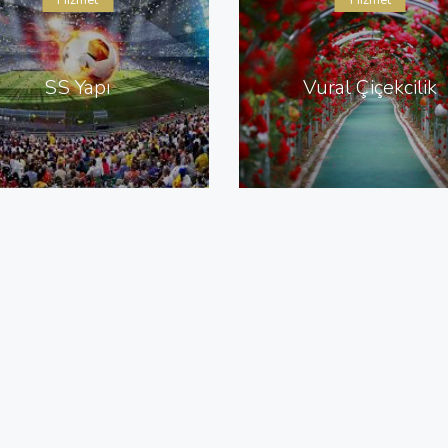
Hizmet
Hizmet
SS Yapı
Vural Çiçekcilik