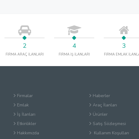
2
4
3
FİRMA ARAÇ İLANLARI
FİRMA İŞ İLANLARI
FİRMA EMLAK İLANL
Firmalar
Haberler
Emlak
Araç İlanları
İş İlanları
Ürünler
Etkinlikler
Satış Sözleşmesi
Hakkımızda
Kullanım Koşulları