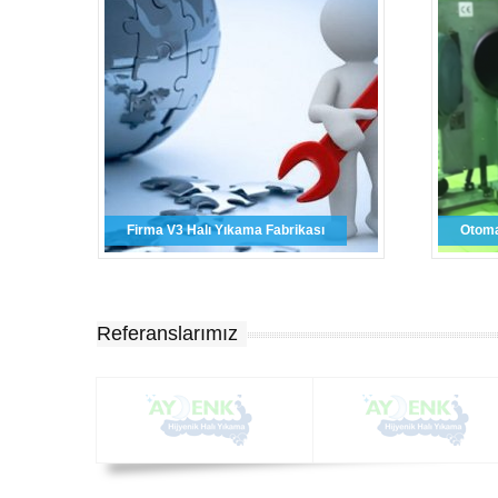
Firma V3 Halı Yıkama Fabrikası
Otoma
Referanslarımız