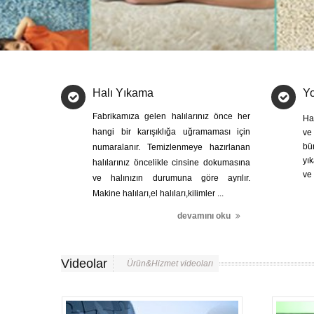
Halı Yıkama
Yo
Fabrikamıza gelen halılarınız önce her
Ha
hangi bir karışıklığa uğramaması için
ve
bü
numaralanır. Temizlenmeye hazırlanan
yı
halılarınız öncelikle cinsine dokumasına
ve 
ve halınızın durumuna göre ayrılır.
Makine halıları,el halıları,kilimler ...
devamını oku
Videolar
Ürün&Hizmet videoları