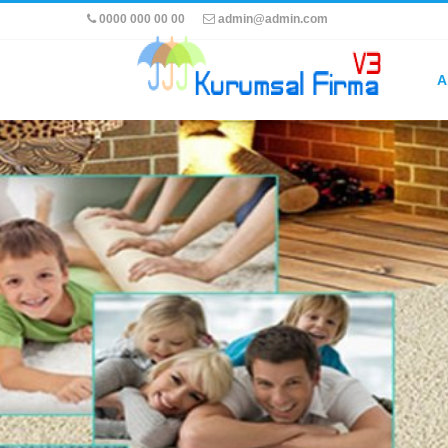
0000 000 00 00
admin@admin.com
Ücretsiz Servis
Ücretsiz servisimizden
A
yararlanmak için lütfen sipariş
hattımızdan bizimle irtibata
geçiniz.
Aydenk Hijyenik Halı Yıkama Merkezine hoşgeldiniz!
Hizmetle