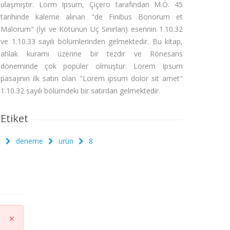
ulaşmıştır. Lorm Ipsum, Çiçero tarafından M.Ö. 45
tarihinde kaleme alınan "de Finibus Bonorum et
Malorum" (İyi ve Kötünün Uç Sınırları) eserinin 1.10.32
ve 1.10.33 sayılı bölümlerinden gelmektedir. Bu kitap,
ahlak kuramı üzerine bir tezdir ve Rönesans
döneminde çok popüler olmuştur. Lorem Ipsum
pasajının ilk satırı olan "Lorem ipsum dolor sit amet"
1.10.32 sayılı bölümdeki bir satırdan gelmektedir.
Etiket
deneme
ürün
8