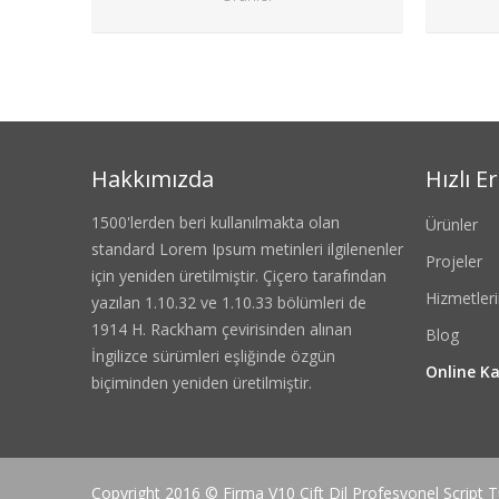
Hakkımızda
Hızlı E
1500'lerden beri kullanılmakta olan
Ürünler
standard Lorem Ipsum metinleri ilgilenenler
Projeler
için yeniden üretilmiştir. Çiçero tarafından
Hizmetler
yazılan 1.10.32 ve 1.10.33 bölümleri de
1914 H. Rackham çevirisinden alınan
Blog
İngilizce sürümleri eşliğinde özgün
Online K
biçiminden yeniden üretilmiştir.
Copyright 2016 © Firma V10 Çift Dil Profesyonel Script Tü