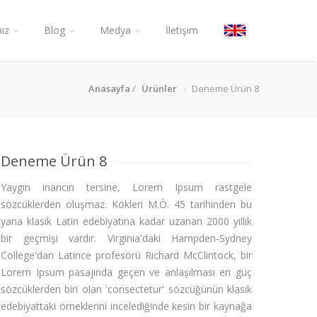
iz
Blog
Medya
İletişim
Anasayfa
/
Ürünler
Deneme Ürün 8
Deneme Ürün 8
Yaygın inancın tersine, Lorem Ipsum rastgele
sözcüklerden oluşmaz. Kökleri M.Ö. 45 tarihinden bu
yana klasik Latin edebiyatına kadar uzanan 2000 yıllık
bir geçmişi vardır. Virginia'daki Hampden-Sydney
College'dan Latince profesörü Richard McClintock, bir
Lorem Ipsum pasajında geçen ve anlaşılması en güç
sözcüklerden biri olan 'consectetur' sözcüğünün klasik
edebiyattaki örneklerini incelediğinde kesin bir kaynağa