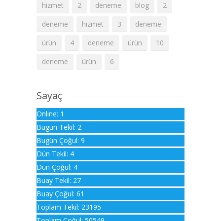
hizmet
2
deneme
blog
2
deneme
hizmet
3
deneme
ürün
4
deneme
ürün
10
deneme
ürün
6
Sayaç
Online: 1
Bugün Tekil: 2
Bugün Çoğul: 9
Dün Tekil: 4
Dün Çoğul: 4
Buay Tekil: 27
Buay Çoğul: 61
Toplam Tekil: 23195
Toplam Çoğul: 50549