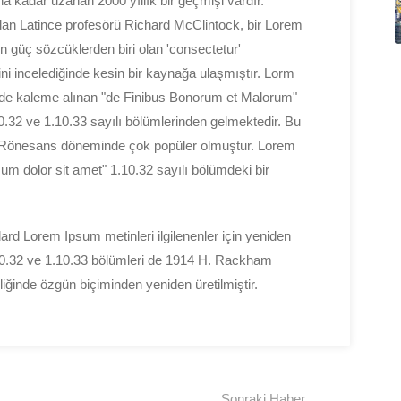
na kadar uzanan 2000 yıllık bir geçmişi vardır.
an Latince profesörü Richard McClintock, bir Lorem
 güç sözcüklerden biri olan 'consectetur'
ni incelediğinde kesin bir kaynağa ulaşmıştır. Lorm
inde kaleme alınan "de Finibus Bonorum et Malorum"
10.32 ve 1.10.33 sayılı bölümlerinden gelmektedir. Bu
ve Rönesans döneminde çok popüler olmuştur. Lorem
sum dolor sit amet" 1.10.32 sayılı bölümdeki bir
ard Lorem Ipsum metinleri ilgilenenler için yeniden
1.10.32 ve 1.10.33 bölümleri de 1914 H. Rackham
liğinde özgün biçiminden yeniden üretilmiştir.
Sonraki Haber