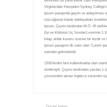
tarihinden bu yana klasik Latin edebiyatı
Virginia'daki Hampden-Sydney College'd
Ipsum pasajında geçen ve anlaşılması en
sözcüğünün klasik edebiyattaki örnekleri
Ipsum, Çiçero tarafından M.Ö. 45 tarih
(İyi ve Kötünün Uç Sınırları) eserinin 1.
kitap, ahlak kuramı üzerine bir tezdir 
Ipsum pasajının ilk satırı olan "Lorem ip
satırdan gelmektedir.
1500'lerden beri kullanılmakta olan stand
üretilmiştir. Çiçero tarafından yazılan 
çevirisinden alınan İngilizce sürümleri eş
Önceki Haber