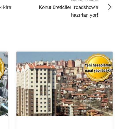
k kira
Konut üreticileri roadshow'a
hazırlanıyor!