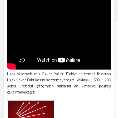
Uşak Milletvekilimiz Özkan Yalım: Türkiye'de temeli ilk atılan
Uşak Şeker Fabrikasını sattırmayacağız. Yaklaşık 1.600-1.700
şeker üreticisi çiftçimizin haklarını da kimseye peşkeş
çektirmeyeceğiz.