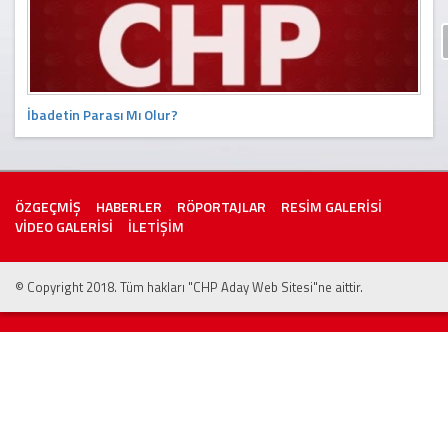
İbadetin Parası Mı Olur?
ÖZGEÇMİŞ
HABERLER
RÖPORTAJLAR
RESİM GALERİSİ
VİDEO GALERİSİ
İLETİŞİM
© Copyright 2018. Tüm hakları "CHP Aday Web Sitesi"ne aittir.