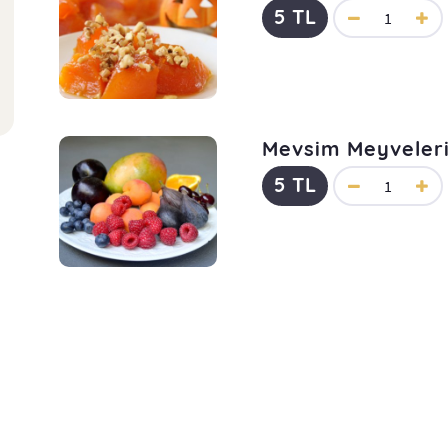
5 TL
Mevsim Meyveler
5 TL